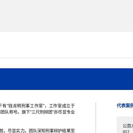
代表案
有“钱龙明刑事工作室”，工作室成立于
团队称号。旗下“三尺刑辩团”亦尽显专业
公款
胜，尽显实力。团队深知刑事辩护结果至
吗？