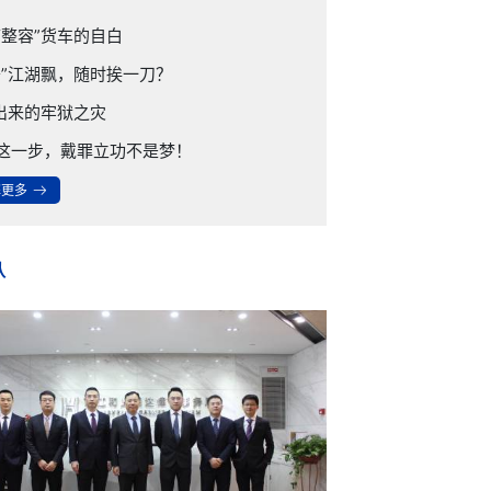
“整容”货车的自白
哥”江湖飘，随时挨一刀？
”出来的牢狱之灾
这一步，戴罪立功不是梦！
解更多

队