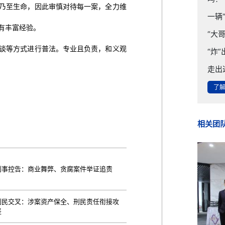
乃至生命，因此审慎对待每一案，全力维
一辆
有丰富经验。
“大
谈等方式进行普法。专业且负责，和义观
“炸
走出
了
相关团
刑事控告：商业舞弊、贪腐案件举证追责
刑民交叉：涉案资产保全、刑民责任衔接攻
坚