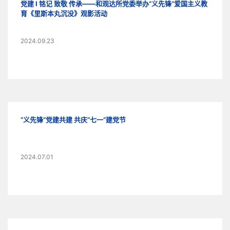
党建 I 铭记 致敬 传承——和观达所党委举办“义先锋”爱国主义教
育《里斯本丸沉没》观影活动
2024.09.23
“义先锋”党建共建 共庆“七一”建党节
2024.07.01