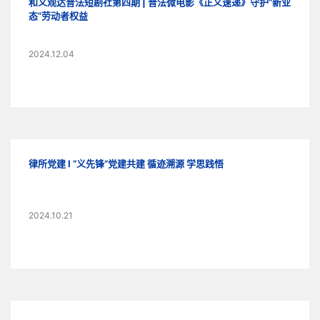
和义观达普法短剧社第四期 | 普法微电影《正义速递》守护“新业
态”劳动者权益
2024.12.04
律所党建 I “义先锋”党建共建 循迹溯源 学思践悟
2024.10.21