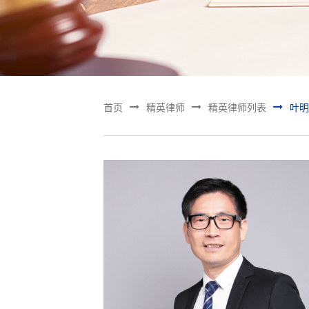



首页
精英律师
精英律师列表
叶明