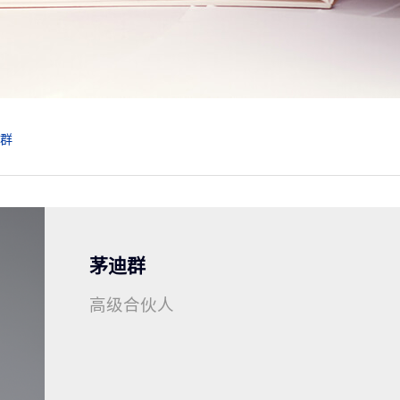
群
茅迪群
高级合伙人