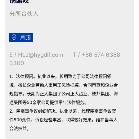
胡露皎
分所合伙人

慈溪
E / HLJ@hygdlf.com T / +86 574 6388
3300
1、法律顾问。执业以来，长期致力于公司法律顾问领
域，擅长企业劳动人事用工风险把控、合同审查和企业合
规指导。长期为正大集团子公司正大蛋业、德邦集团、海
通集团等50余家公司提供常年法律服务。
2、民商事争议纠纷解决。执业以来，代理民商事争议案
件500余件，诉讼经验丰富，取得较好效果，维护当事人
合法权益。