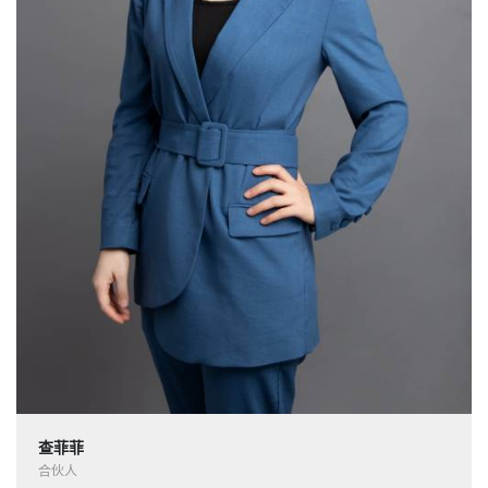
查菲菲
合伙人