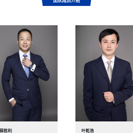
团队成员介绍
薛胜利
叶乾浩