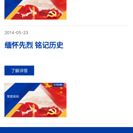
2014-05-23
缅怀先烈 铭记历史
了解详情