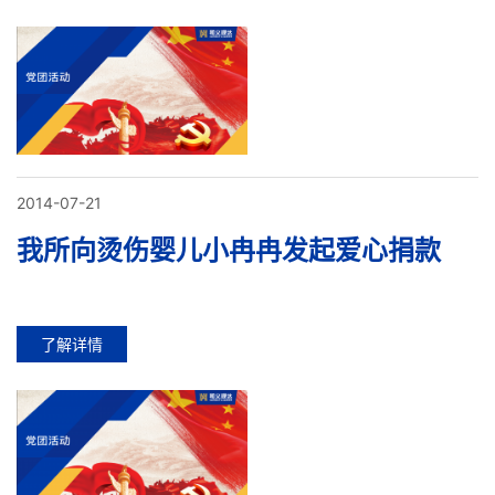
2014-07-21
我所向烫伤婴儿小冉冉发起爱心捐款
了解详情