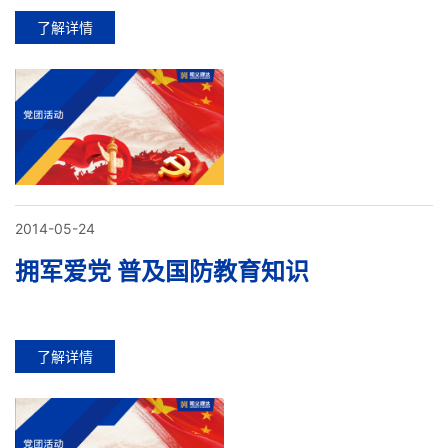
了解详情
2014-05-24
拥军爱党 普及国防教育知识
了解详情