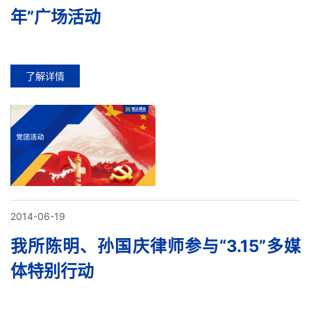
年”广场活动
了解详情
2014-06-19
我所陈明、孙国庆律师参与“3.15”多媒
体特别行动