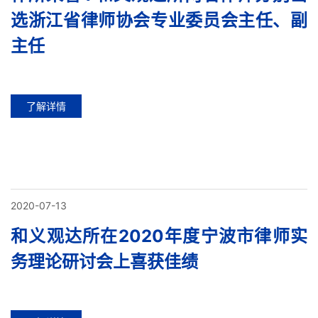
选浙江省律师协会专业委员会主任、副
主任
了解详情
2020-07-13
和义观达所在2020年度宁波市律师实
务理论研讨会上喜获佳绩