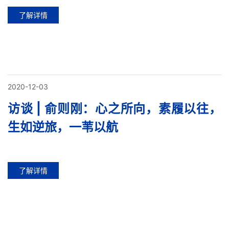
了解详情
2020-12-03
访谈 | 俞则刚：心之所向，素履以往，
生如逆旅，一苇以航
了解详情