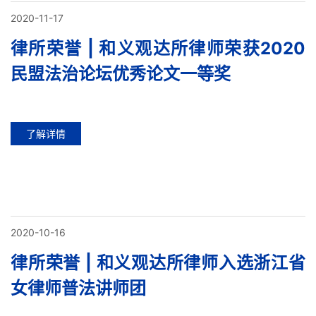
2020-11-17
律所荣誉 | 和义观达所律师荣获2020
民盟法治论坛优秀论文一等奖
了解详情
2020-10-16
律所荣誉 | 和义观达所律师入选浙江省
女律师普法讲师团