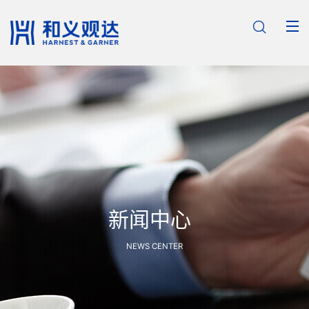

新闻中心
NEWS CENTER