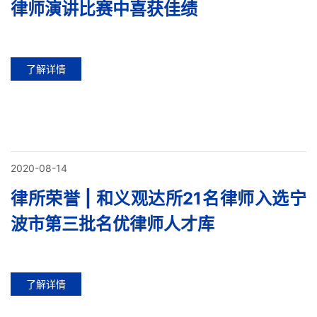
律师演讲比赛中喜获佳绩
了解详情
2020-08-14
律所荣誉 | 和义观达所21名律师入选宁
波市第三批名优律师人才库
了解详情