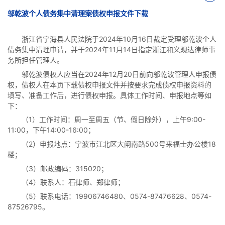
邬乾波个人债务集中清理案债权申报文件下载
浙江省宁海县人民法院于
2024年10月16日裁定受理邬乾波个人
债务集中清理申请，并于2024年11月14日指定浙江和义观达律师事
务所担任管理人。
邬乾波债权人应当在
2024年12月20日前向邬乾波管理人申报债
权，债权人在本页下载债权申报文件并按要求完成债权申报资料的
填写、准备工作后，进行债权申报。具体工作时间、申报地点等如
下：
（
1）工作时间：周一至周五（节、假日除外），上午9:00-
11:00，下午14:00-16:00；
（
2）申报地点：宁波市江北区大闸南路500号来福士办公楼18
楼；
（
3）邮政编码：315020；
（
4）联系人：石律师、郑律师；
（
5）联系电话：19906746480、0574-87476628、0574-
87526795。