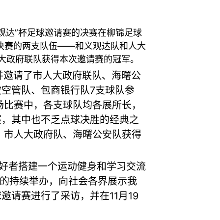
义观达”杯足球邀请赛的决赛在柳锦足球
决赛的两支队伍——和义观达队和人大
大政府联队获得本次邀请赛的冠军。
邀请了市人大政府联队、海曙公
空管队、包商银行队7支球队参
场比赛中，各支球队均各展所长，
赛，其中也不乏点球决胜的经典之
、市人大政府队、海曙公安队获得
好者搭建一个运动健身和学习交流
赛的持续举办，向社会各界展示我
请赛进行了采访，并在11月19