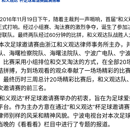
“和义观达”杯足球邀请赛圆满落幕
2016年11月19日下午，随着主裁判一声哨响，首届“和
正式打响。经过小组赛、淘汰赛的激烈争夺，诞生了参加
府联队。最终两队经过60分钟的比拼，和义观达队战胜人
次足球邀请赛由浙江和义观达律师事务所主办，并
队、海曙检察院队、海曙法院队、宁波广电队、宁波
。比赛采用小组排位和交叉淘汰的方式，在全部20
结拼搏，为到场观看的观众奉献了一场场精彩的比
。最终历时三周总计20场精彩比赛后，和义观达队
次邀请赛的前三名。
和义观达”杯足球邀请赛举办的初衷，旨在为足球爱
平台。作为主办方意在通过“和义观达”杯足球邀请
律师别样的风采和精神风貌。宁波电视台对本次足球邀
当晚的《看看看》栏目中进行了专题的报道。