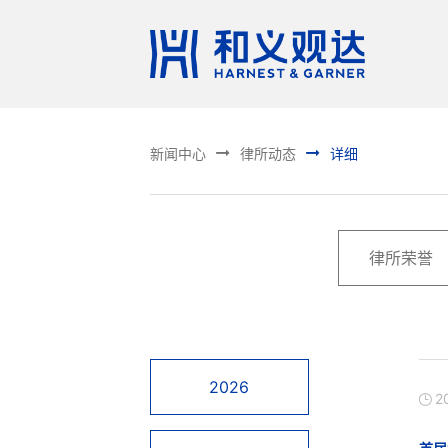


新闻中心
律所动态
详细
律所荣誉
2026
2
