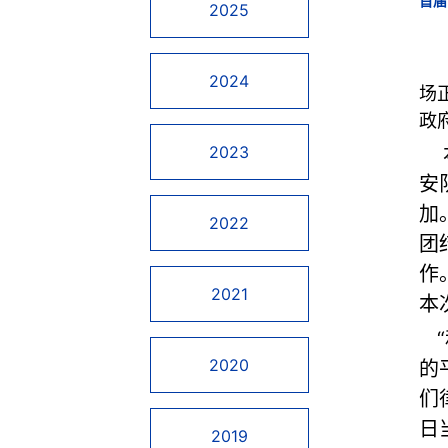
首届
2025
2024
场
政
2023
本
安
加
2022
团
作
2021
本
“
2020
的
们
日
2019