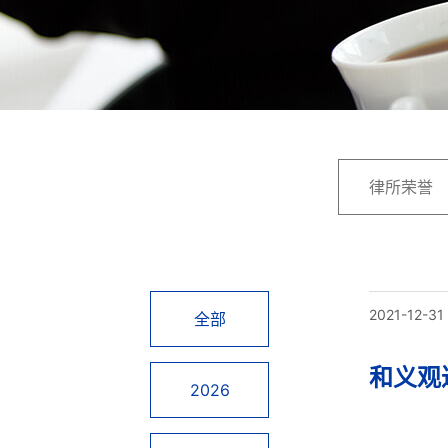
律所荣誉
2021-12-31
全部
和义观
2026