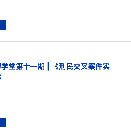
初学堂第十一期 | 《刑民交叉案件实
》