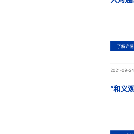
了解详情
2021-09-24
“和义