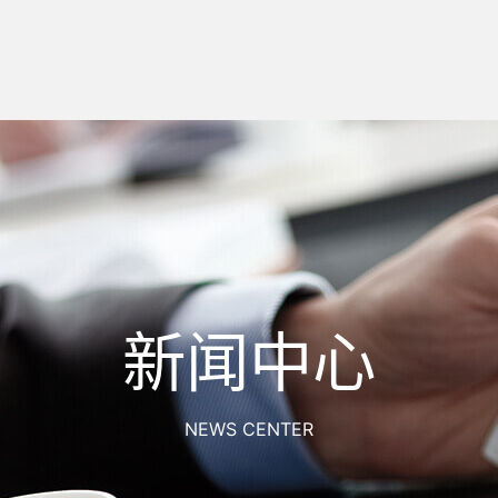
新闻中心
NEWS CENTER