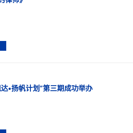
观达•扬帆计划”第三期成功举办