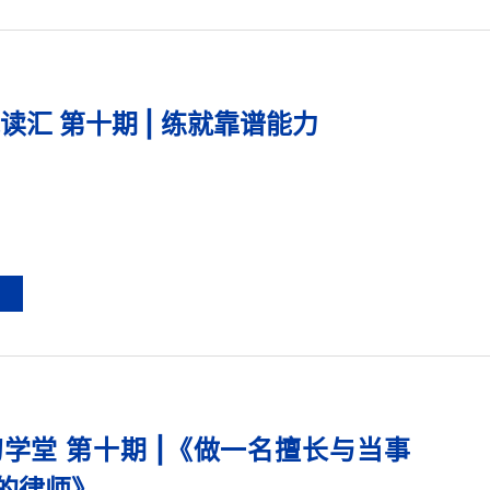
读汇 第十期 | 练就靠谱能力
初学堂 第十期 |《做一名擅长与当事
的律师》