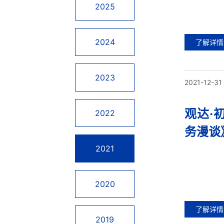
2025
2024
了解详情
2023
2021-12-31
观达·
2022
务漫谈
2021
2020
了解详情
2019