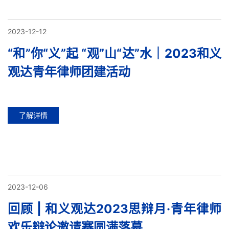
2023-12-12
“和”你“义”起 “观”山“达”水｜2023和义
观达青年律师团建活动
了解详情
2023-12-06
回顾 | 和义观达2023思辩月·青年律师
欢乐辩论邀请赛圆满落幕