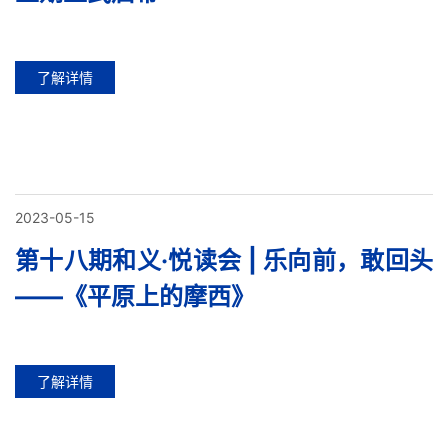
了解详情
2023-05-15
第十八期和义·悦读会 | 乐向前，敢回头
——《平原上的摩西》
了解详情