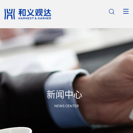

新闻中心
NEWS CENTER