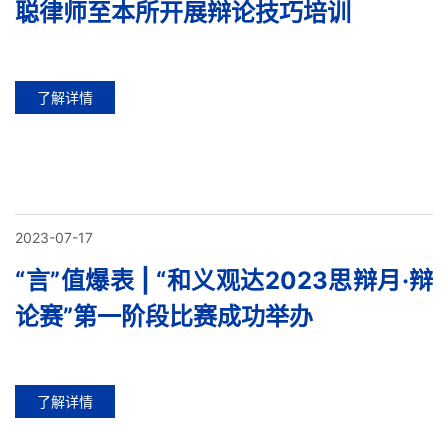
聪律师至本所开展辩论技巧培训
了解详情
2023-07-17
“言”值爆表 | “和义观达2023思辩月·辩
论赛”第一阶段比赛成功举办
了解详情