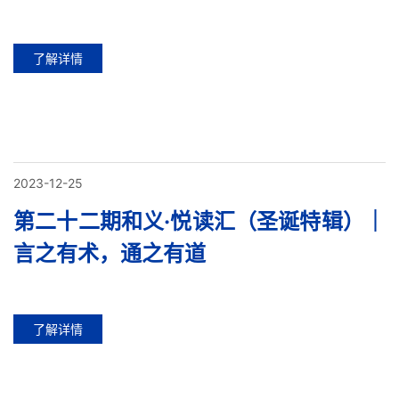
了解详情
2023-12-25
第二十二期和义·悦读汇（圣诞特辑）｜
言之有术，通之有道
了解详情