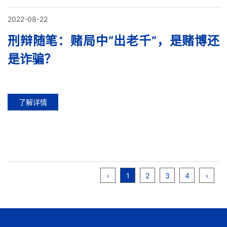
2022-08-22
刑辩随笔：赌局中“出老千”，是赌博还
是诈骗？
了解详情
‹
1
2
3
4
›