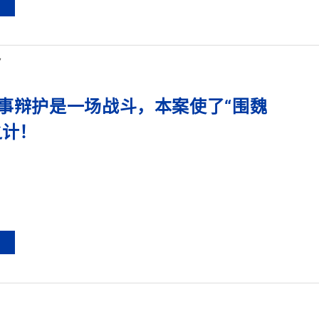
7
事辩护是一场战斗，本案使了“围魏
之计！