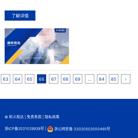
了解详情
63
64
65
66
67
68
69
...
84
85
›
© 和义观达 |
免责条款
|
隐私政策
浙ICP备2021029938号
|
浙公网安备 33020502000465号